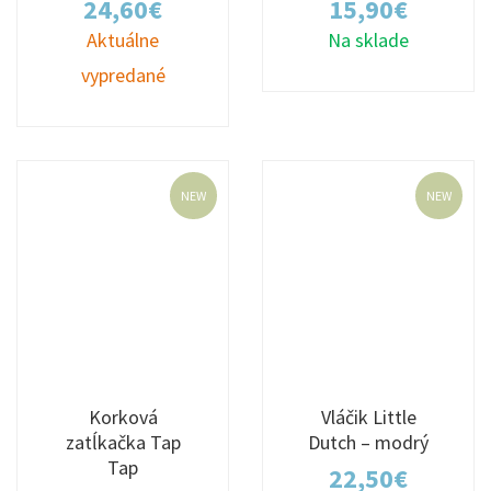
24,60
€
15,90
€
Aktuálne
Na sklade
vypredané
NEW
NEW
Korková
Vláčik Little
zatĺkačka Tap
Dutch – modrý
Tap
22,50
€