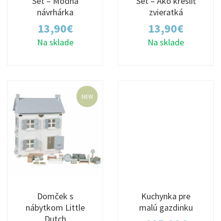
Set – Módna
Set – Ako kresliť
návrhárka
zvieratká
13,90
€
13,90
€
Na sklade
Na sklade
NEW
Domček s
Kuchynka pre
nábytkom Little
malú gazdinku
Dutch