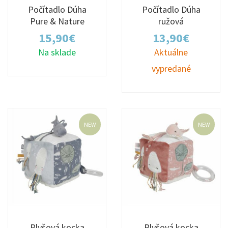
Počítadlo Dúha
Počítadlo Dúha
Pure & Nature
ružová
15,90
€
13,90
€
Na sklade
Aktuálne
vypredané
NEW
NEW
Plyšová kocka
Plyšová kocka