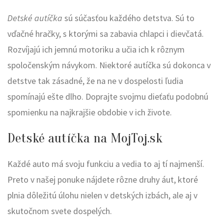
Detské autíčka
sú súčasťou každého detstva. Sú to
vďačné hračky, s ktorými sa zabavia chlapci i dievčatá.
Rozvíjajú ich jemnú motoriku a učia ich k rôznym
spoločenským návykom. Niektoré autíčka sú dokonca v
detstve tak zásadné, že na ne v dospelosti ľudia
spomínajú ešte dlho. Doprajte svojmu dieťaťu podobnú
spomienku na najkrajšie obdobie v ich živote.
Detské autíčka na MojToj.sk
Každé auto má svoju funkciu a vedia to aj tí najmenší.
Preto v našej ponuke nájdete rôzne druhy áut, ktoré
plnia dôležitú úlohu nielen v detských izbách, ale aj v
skutočnom svete dospelých.