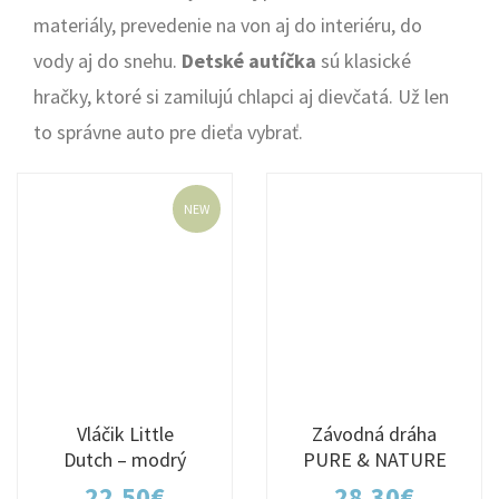
materiály, prevedenie na von aj do interiéru, do
vody aj do snehu.
Detské autíčka
sú klasické
hračky, ktoré si zamilujú chlapci aj dievčatá. Už len
to správne auto pre dieťa vybrať.
NEW
Vláčik Little
Závodná dráha
Dutch – modrý
PURE & NATURE
22,50
€
28,30
€