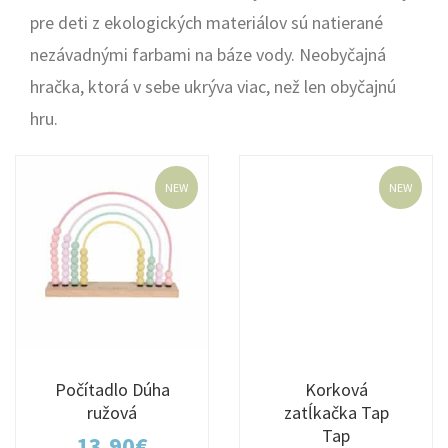
pre deti z ekologických materiálov sú natierané
nezávadnými farbami na báze vody. Neobyčajná
hračka, ktorá v sebe ukrýva viac, než len obyčajnú
hru.
NEW
NEW
Počítadlo Dúha
Korková
ružová
zatĺkačka Tap
Tap
13,90
€