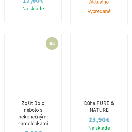
17,60
€
Aktuálne
Na sklade
vypredané
NEW
Zošit Bolo
Dúha PURE &
nebolo s
NATURE
nekonečnými
23,90
€
samolepkami
Na sklade