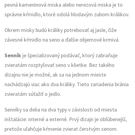
pevná kameninová miska alebo nerezová miska je to
správne kŕmidlo, ktoré odolá hlodavým zubom králikov.
Okrem misky budú králiky potrebovať aj jasle, čiže
závesné kŕmidlo na seno a ďalšie objemové krmivá.
Senník
je špecializovaný podávač, ktorý zabraňuje
zvieratám rozptyľovať seno v klietke. Bez takého
dizajnu nie je možné, ak sa na jednom mieste
nachádzajú viac ako dva králiky. Tieto zariadenia bránia
zvieratám súťažiť o jedlo.
Senníky sa delia na dva typy v závislosti od miesta
inštalácie: interné a externé. Prvý dizajn je obľúbenejší,
pretože uľahčuje kŕmenie zvierat čerstvým senom.