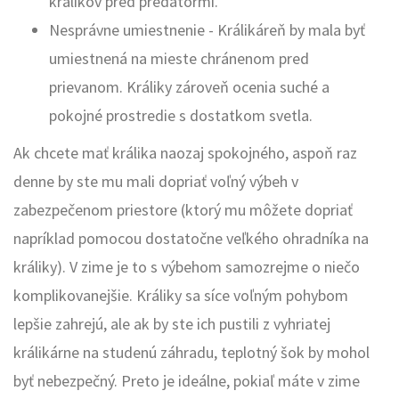
králikov pred predátormi.
Nesprávne umiestnenie - Králikáreň by mala byť
umiestnená na mieste chránenom pred
prievanom. Králiky zároveň ocenia suché a
pokojné prostredie s dostatkom svetla.
Ak chcete mať králika naozaj spokojného, aspoň raz
denne by ste mu mali dopriať voľný výbeh v
zabezpečenom priestore (ktorý mu môžete dopriať
napríklad pomocou dostatočne veľkého ohradníka na
králiky). V zime je to s výbehom samozrejme o niečo
komplikovanejšie. Králiky sa síce voľným pohybom
lepšie zahrejú, ale ak by ste ich pustili z vyhriatej
králikárne na studenú záhradu, teplotný šok by mohol
byť nebezpečný. Preto je ideálne, pokiaľ máte v zime