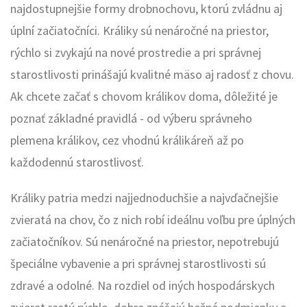
najdostupnejšie formy drobnochovu, ktorú zvládnu aj
úplní začiatočníci. Králiky sú nenáročné na priestor,
rýchlo si zvykajú na nové prostredie a pri správnej
starostlivosti prinášajú kvalitné mäso aj radosť z chovu.
Ak chcete začať s chovom králikov doma, dôležité je
poznať základné pravidlá - od výberu správneho
plemena králikov, cez vhodnú králikáreň až po
každodennú starostlivosť.
Králiky patria medzi najjednoduchšie a najvďačnejšie
zvieratá na chov, čo z nich robí ideálnu voľbu pre úplných
začiatočníkov. Sú nenáročné na priestor, nepotrebujú
špeciálne vybavenie a pri správnej starostlivosti sú
zdravé a odolné. Na rozdiel od iných hospodárskych