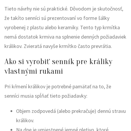
Tieto návrhy nie sú praktické. Dôvodom je skutočnosť,
že takíto senníci sú prezentovaní vo forme šálky
vyrobenej z plastu alebo keramiky. Tento typ krmítka
nemá dostatok krmiva na splnenie denných požiadaviek
králikov. Zvieratá navyše krmítko často prevrátia.
Ako si vyrobiť senník pre králiky
vlastnými rukami
Pri kŕmení králikov je potrebné pamätať na to, že
senníci musia spĺňať tieto požiadavky:
Objem zodpovedá (alebo prekračuje) dennú stravu
králikov.
Na dne je umiestnené jemné pletivo, ktoré