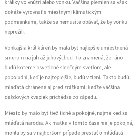
králiky vo vnútri alebo vonku. Väčšina plemien sa však
dokáže vyrovnať s miestnymi klimatickými
podmienkami, takže sa nemusíte obávať, že by vonku
neprežili.
Vonkajšia králikáreň by mala byť najlepšie umiestnená
smerom na juh až juhovýchod. To znamená, že ráno
budú koterce osvetlené slnečným svetlom, ale
popoludní, keď je najteplejšie, budú v tieni. Takto budú
mláďatá chránené aj pred zrážkami, keďže väčšina
dažďových kvapiek prichádza zo západu.
Miesto by malo byť tiež tiché a pokojné, najmä keď sa
mláďatá narodia. Ak matka v tomto čase nie je pokojná,
mohla by sa v najhoršom prípade prestať o mláďatá