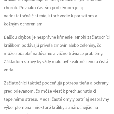
chorôb. Rovnako častým problémom je aj
nedostatočné čistenie, ktoré vedie k parazitom a
kožným ochoreniam.
Ďalšou chybou je nesprávne kŕmenie. Mnohí začiatočníci
králikom podávajú priveľa zrnovín alebo zeleniny, čo
môže spôsobiť nadúvanie a vážne tráviace problémy.
Základom stravy by vždy malo byť kvalitné seno a čistá
voda.
Začiatočníci taktiež podceňujú potrebu tieňa a ochrany
pred prievanom, čo môže viesť k prechladnutiu či
tepelnému stresu. Medzi časté omyly patrí aj nesprávny
výber plemena - niektoré králiky sú náročnejšie na