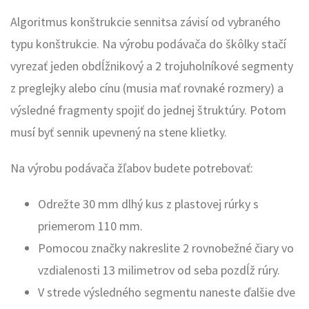
Algoritmus konštrukcie sennitsa závisí od vybraného
typu konštrukcie. Na výrobu podávača do škôlky stačí
vyrezať jeden obdĺžnikový a 2 trojuholníkové segmenty
z preglejky alebo cínu (musia mať rovnaké rozmery) a
výsledné fragmenty spojiť do jednej štruktúry. Potom
musí byť sennik upevnený na stene klietky.
Na výrobu podávača žľabov budete potrebovať:
Odrežte 30 mm dlhý kus z plastovej rúrky s
priemerom 110 mm.
Pomocou značky nakreslite 2 rovnobežné čiary vo
vzdialenosti 13 milimetrov od seba pozdĺž rúry.
V strede výsledného segmentu naneste ďalšie dve