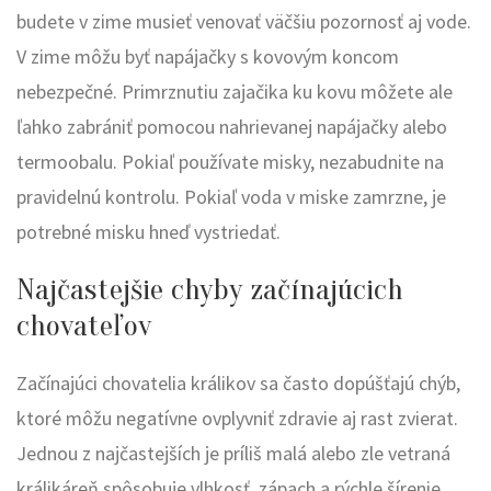
budete v zime musieť venovať väčšiu pozornosť aj vode.
V zime môžu byť napájačky s kovovým koncom
nebezpečné. Primrznutiu zajačika ku kovu môžete ale
ľahko zabrániť pomocou nahrievanej napájačky alebo
termoobalu. Pokiaľ používate misky, nezabudnite na
pravidelnú kontrolu. Pokiaľ voda v miske zamrzne, je
potrebné misku hneď vystriedať.
Najčastejšie chyby začínajúcich
chovateľov
Začínajúci chovatelia králikov sa často dopúšťajú chýb,
ktoré môžu negatívne ovplyvniť zdravie aj rast zvierat.
Jednou z najčastejších je príliš malá alebo zle vetraná
králikáreň spôsobuje vlhkosť, zápach a rýchle šírenie