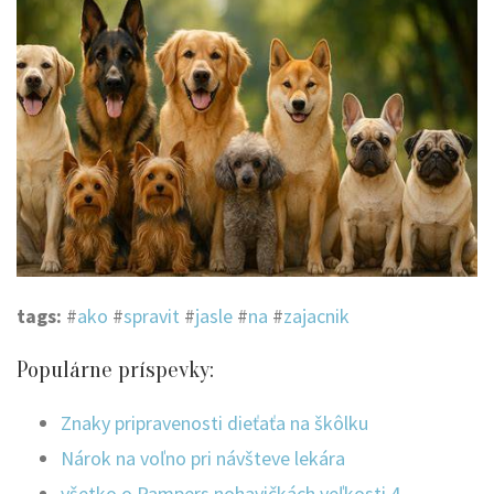
tags:
#
ako
#
spravit
#
jasle
#
na
#
zajacnik
Populárne príspevky:
Znaky pripravenosti dieťaťa na škôlku
Nárok na voľno pri návšteve lekára
všetko o Pampers nohavičkách veľkosti 4