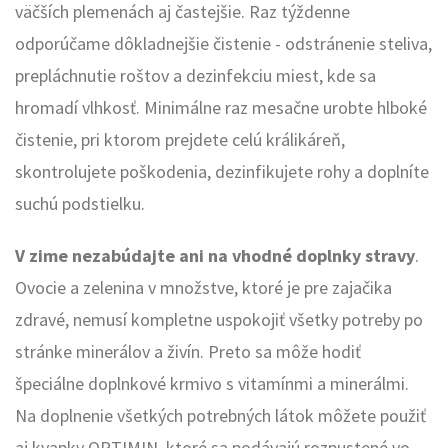
väčších plemenách aj častejšie. Raz týždenne
odporúčame dôkladnejšie čistenie - odstránenie steliva,
prepláchnutie roštov a dezinfekciu miest, kde sa
hromadí vlhkosť. Minimálne raz mesačne urobte hlboké
čistenie, pri ktorom prejdete celú králikáreň,
skontrolujete poškodenia, dezinfikujete rohy a doplníte
suchú podstielku.
V zime nezabúdajte ani na vhodné doplnky stravy
.
Ovocie a zelenina v množstve, ktoré je pre zajačika
zdravé, nemusí kompletne uspokojiť všetky potreby po
stránke minerálov a živín. Preto sa môže hodiť
špeciálne doplnkové krmivo s vitamínmi a minerálmi.
Na doplnenie všetkých potrebných látok môžete použiť
aj kvapky OPTIMIN, ktoré sa podávajú rozpustené vo