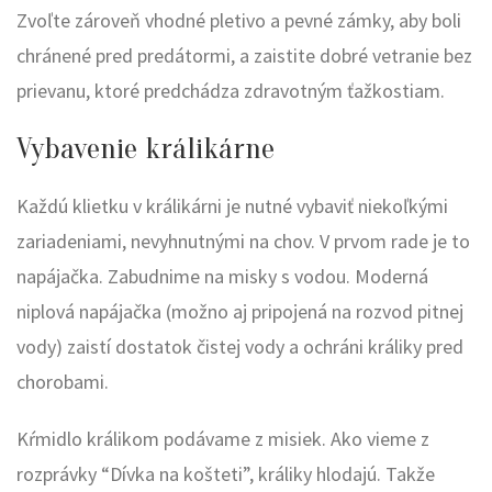
Zvoľte zároveň vhodné pletivo a pevné zámky, aby boli
chránené pred predátormi, a zaistite dobré vetranie bez
prievanu, ktoré predchádza zdravotným ťažkostiam.
Vybavenie králikárne
Každú klietku v králikárni je nutné vybaviť niekoľkými
zariadeniami, nevyhnutnými na chov. V prvom rade je to
napájačka. Zabudnime na misky s vodou. Moderná
niplová napájačka (možno aj pripojená na rozvod pitnej
vody) zaistí dostatok čistej vody a ochráni králiky pred
chorobami.
Kŕmidlo králikom podávame z misiek. Ako vieme z
rozprávky “Dívka na košteti”, králiky hlodajú. Takže