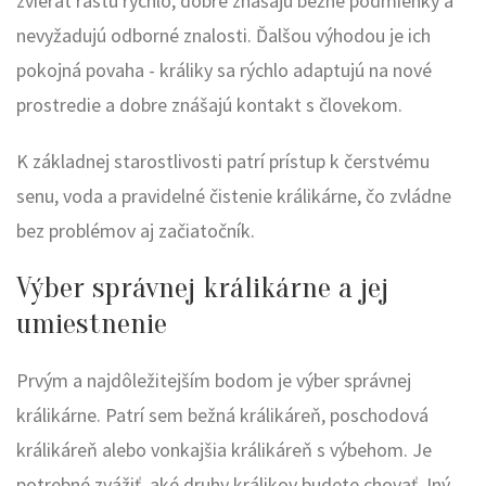
zvierat rastú rýchlo, dobre znášajú bežné podmienky a
nevyžadujú odborné znalosti. Ďalšou výhodou je ich
pokojná povaha - králiky sa rýchlo adaptujú na nové
prostredie a dobre znášajú kontakt s človekom.
K základnej starostlivosti patrí prístup k čerstvému
senu, voda a pravidelné čistenie králikárne, čo zvládne
bez problémov aj začiatočník.
Výber správnej králikárne a jej
umiestnenie
Prvým a najdôležitejším bodom je výber správnej
králikárne. Patrí sem bežná králikáreň, poschodová
králikáreň alebo vonkajšia králikáreň s výbehom. Je
potrebné zvážiť, aké druhy králikov budete chovať. Iný