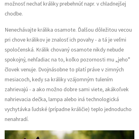
možnosť nechať králiky prebehnúť napr. v chladnejšej
chodbe.
Nenechávajte králika osamote. Ďalšou dôležitou vecou
pri chove králikov je znalosť ich povahy - a tá je veľmi
spoločenská. Králik chovaný osamote nikdy nebude
spokojný, nehľadiac na to, koľko pozornosti mu „jeho”
človek venuje. Dvojnásobne to platí práve v zimných
mesiacoch, kedy sa králiky vzájomným tulením
zahrievajú - a ako možno dobre sami viete, akákoľvek
nahrievacia dečka, lampa alebo iná technologická
vychytávka ľudské (prípadne králičie) teplo jednoducho
nenahradí.