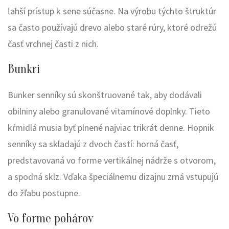
ľahší prístup k sene súčasne. Na výrobu týchto štruktúr
sa často používajú drevo alebo staré rúry, ktoré odrežú
časť vrchnej časti z nich.
Bunkri
Bunker senníky sú skonštruované tak, aby dodávali
obilniny alebo granulované vitamínové doplnky. Tieto
kŕmidlá musia byť plnené najviac trikrát denne. Hopnik
senníky sa skladajú z dvoch častí: horná časť,
predstavovaná vo forme vertikálnej nádrže s otvorom,
a spodná sklz. Vďaka špeciálnemu dizajnu zrná vstupujú
do žľabu postupne.
Vo forme pohárov