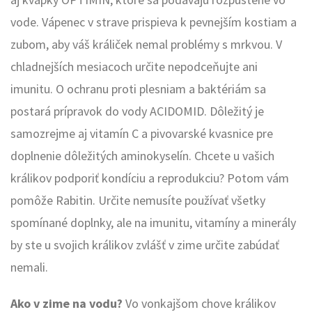
vode. Vápenec v strave prispieva k pevnejším kostiam a
zubom, aby váš králiček nemal problémy s mrkvou. V
chladnejších mesiacoch určite nepodceňujte ani
imunitu. O ochranu proti plesniam a baktériám sa
postará prípravok do vody ACIDOMID. Dôležitý je
samozrejme aj vitamín C a pivovarské kvasnice pre
doplnenie dôležitých aminokyselín. Chcete u vašich
králikov podporiť kondíciu a reprodukciu? Potom vám
pomôže Rabitin. Určite nemusíte používať všetky
spomínané doplnky, ale na imunitu, vitamíny a minerály
by ste u svojich králikov zvlášť v zime určite zabúdať
nemali.
Ako v zime na vodu?
Vo vonkajšom chove králikov