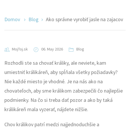
Domov
Blog
Ako správne vyrobiť jasle na zajacov
MojToj.sk
06. May 2026
Blog
Rozhodli ste sa chovať králiky, ale neviete, kam
umiestniť králikáreň, aby spĺňala všetky požiadavky?
Nie každé miesto je vhodné. Je na nás ako na
chovateľoch, aby sme králikom zabezpečili čo najlepšie
podmienky. Na čo si treba dať pozor a ako by taká
králikáreň mala vyzerať, nájdete nižšie.
Chov králikov patrí medzi najjednoduchšie a