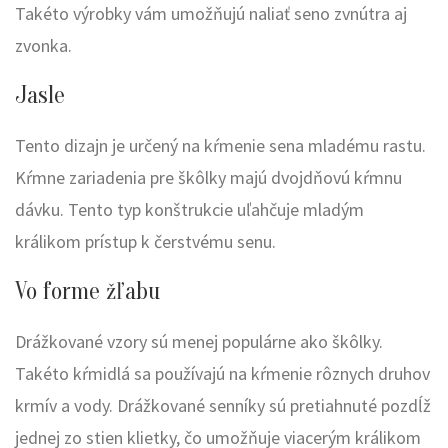
Takéto výrobky vám umožňujú naliať seno zvnútra aj
zvonka.
Jasle
Tento dizajn je určený na kŕmenie sena mladému rastu.
Kŕmne zariadenia pre škôlky majú dvojdňovú kŕmnu
dávku. Tento typ konštrukcie uľahčuje mladým
králikom prístup k čerstvému senu.
Vo forme žľabu
Drážkované vzory sú menej populárne ako škôlky.
Takéto kŕmidlá sa používajú na kŕmenie rôznych druhov
krmív a vody. Drážkované senníky sú pretiahnuté pozdĺž
jednej zo stien klietky, čo umožňuje viacerým králikom