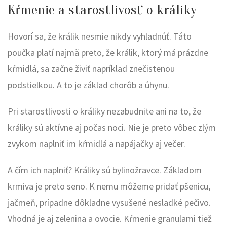
Kŕmenie a starostlivosť o králiky
Hovorí sa, že králik nesmie nikdy vyhladnúť. Táto
poučka platí najmä preto, že králik, ktorý má prázdne
kŕmidlá, sa začne živiť napríklad znečistenou
podstielkou. A to je základ chorôb a úhynu.
Pri starostlivosti o králiky nezabudnite ani na to, že
králiky sú aktívne aj počas noci. Nie je preto vôbec zlým
zvykom naplniť im kŕmidlá a napájačky aj večer.
A čím ich naplniť? Králiky sú bylinožravce. Základom
krmiva je preto seno. K nemu môžeme pridať pšenicu,
jačmeň, prípadne dôkladne vysušené nesladké pečivo.
Vhodná je aj zelenina a ovocie. Kŕmenie granulami tiež