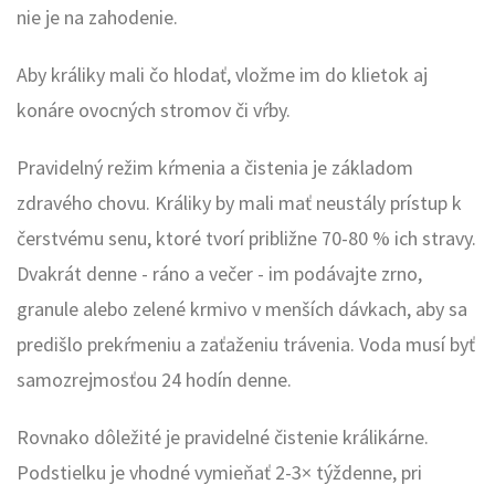
nie je na zahodenie.
Aby králiky mali čo hlodať, vložme im do klietok aj
konáre ovocných stromov či vŕby.
Pravidelný režim kŕmenia a čistenia je základom
zdravého chovu. Králiky by mali mať neustály prístup k
čerstvému senu, ktoré tvorí približne 70-80 % ich stravy.
Dvakrát denne - ráno a večer - im podávajte zrno,
granule alebo zelené krmivo v menších dávkach, aby sa
predišlo prekŕmeniu a zaťaženiu trávenia. Voda musí byť
samozrejmosťou 24 hodín denne.
Rovnako dôležité je pravidelné čistenie králikárne.
Podstielku je vhodné vymieňať 2-3× týždenne, pri