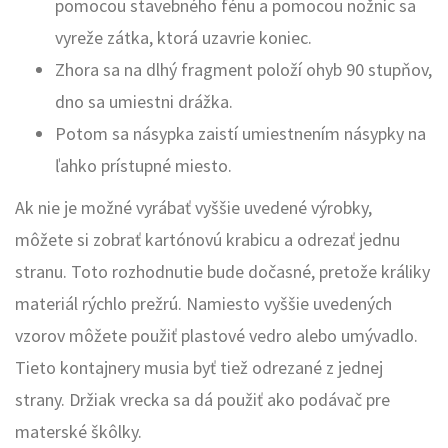
pomocou stavebného fénu a pomocou nožníc sa
vyreže zátka, ktorá uzavrie koniec.
Zhora sa na dlhý fragment položí ohyb 90 stupňov,
dno sa umiestni drážka.
Potom sa násypka zaistí umiestnením násypky na
ľahko prístupné miesto.
Ak nie je možné vyrábať vyššie uvedené výrobky,
môžete si zobrať kartónovú krabicu a odrezať jednu
stranu. Toto rozhodnutie bude dočasné, pretože králiky
materiál rýchlo prežrú. Namiesto vyššie uvedených
vzorov môžete použiť plastové vedro alebo umývadlo.
Tieto kontajnery musia byť tiež odrezané z jednej
strany. Držiak vrecka sa dá použiť ako podávač pre
materské škôlky.