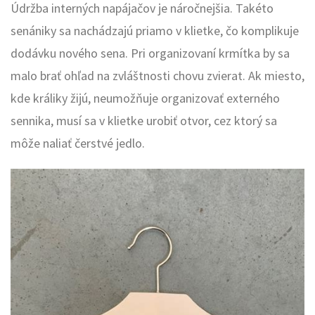
Údržba interných napájačov je náročnejšia. Takéto
senániky sa nachádzajú priamo v klietke, čo komplikuje
dodávku nového sena. Pri organizovaní krmítka by sa
malo brať ohľad na zvláštnosti chovu zvierat. Ak miesto,
kde králiky žijú, neumožňuje organizovať externého
sennika, musí sa v klietke urobiť otvor, cez ktorý sa
môže naliať čerstvé jedlo.