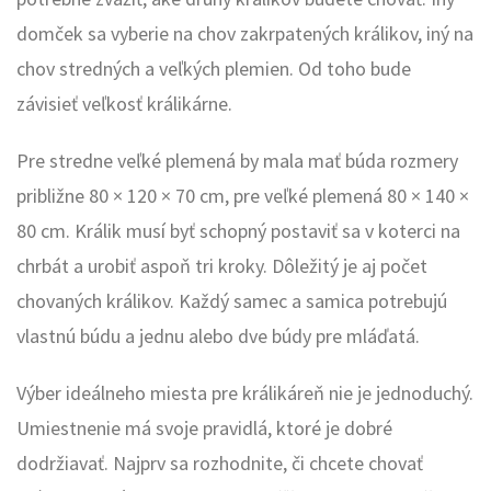
domček sa vyberie na chov zakrpatených králikov, iný na
chov stredných a veľkých plemien. Od toho bude
závisieť veľkosť králikárne.
Pre stredne veľké plemená by mala mať búda rozmery
približne 80 × 120 × 70 cm, pre veľké plemená 80 × 140 ×
80 cm. Králik musí byť schopný postaviť sa v koterci na
chrbát a urobiť aspoň tri kroky. Dôležitý je aj počet
chovaných králikov. Každý samec a samica potrebujú
vlastnú búdu a jednu alebo dve búdy pre mláďatá.
Výber ideálneho miesta pre králikáreň nie je jednoduchý.
Umiestnenie má svoje pravidlá, ktoré je dobré
dodržiavať. Najprv sa rozhodnite, či chcete chovať