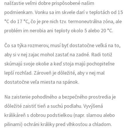
našťastie veľmi dobre prispôsobené našim
podmienkam. Vonku sa im skvele darí v teplotách od 15
°C do 17 °C, čo je pre nich tzv. termoneutrálna zóna, ale
problém im nerobia ani teploty okolo 5 alebo 20 °C.
Čo sa týka rozmerov, musí byť dostatočne veľká na to,
aby si v nej zajac mohol zastať na zadné. Radi totiž
skúmajú svoje okolie a keď stoja majú pochopiteľne
lepší rozhľad. Zároveň je dôležité, aby v nej mal
dostatočne veľa miesta na spánok.
Na zaistenie pohodlného a bezpečného prostredia je
dôležité zaistiť tieň a suchú podlahu. Vyvýšená
králikáreň s dobrou podstielkou (napr. slamou alebo
pilinami) ochráni králiky pred vlhkosťou a chladom.