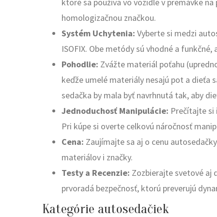
ktoré sa používa vo vozidle v premávke 
homologizačnou značkou.
Systém Uchytenia:
Vyberte si medzi aut
ISOFIX. Obe metódy sú vhodné a funkčné, av
Pohodlie:
Zvážte materiál poťahu (upredno
keďže umelé materiály nesajú pot a dieťa sa 
sedačka by mala byť navrhnutá tak, aby di
Jednoduchosť Manipulácie:
Prečítajte si 
Pri kúpe si overte celkovú náročnosť manip
Cena:
Zaujímajte sa aj o cenu autosedačky,
materiálov i značky.
Testy a Recenzie:
Zozbierajte svetové aj 
prvoradá bezpečnosť, ktorú preverujú dyna
Kategórie autosedačiek