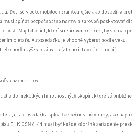
dá. Deti sú v automobiloch zraniteľnejšie ako dospelí, a pret
a musí spĺňať bezpečnostné normy a zároveň poskytovať di
h ciest. Majitelia áut, ktorí sú zároveň rodičmi, by sa mali p
ením dieťaťa. Autosedačku je vhodné vyberať podľa veku,
reba podľa výšky a váhy dieťaťa po istom čase meniť.
ekoľko parametrov:
elia do niekoľkých hmotnostných skupín, ktoré sú približne
rte si, či autosedačka spĺňa bezpečnostné normy, ako naprí
pisu EHK OSN č. 44 musí byť každé zádržné zariadenie pre de