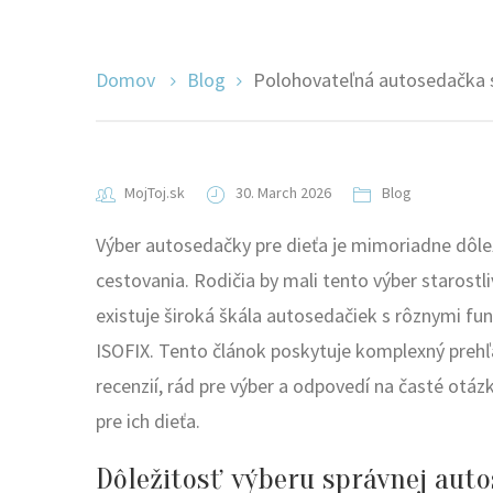
Domov
Blog
Polohovateľná autosedačka s
MojToj.sk
30. March 2026
Blog
Výber autosedačky pre dieťa je mimoriadne dôle
cestovania. Rodičia by mali tento výber starostli
existuje široká škála autosedačiek s rôznymi f
ISOFIX. Tento článok poskytuje komplexný preh
recenzií, rád pre výber a odpovedí na časté otá
pre ich dieťa.
Dôležitosť výberu správnej aut