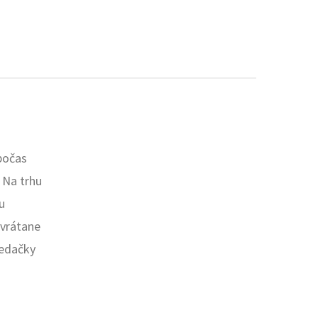
počas
. Na trhu
u
 vrátane
sedačky