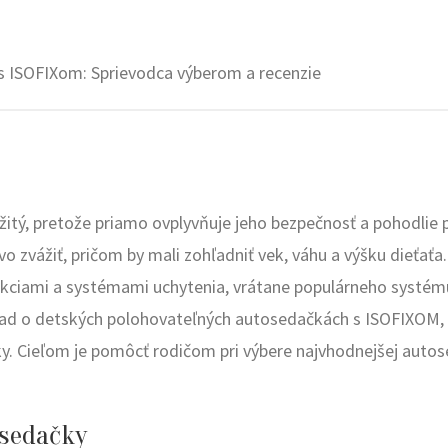
 ISOFIXom: Sprievodca výberom a recenzie
žitý, pretože priamo ovplyvňuje jeho bezpečnosť a pohodlie 
vo zvážiť, pričom by mali zohľadniť vek, váhu a výšku dieťaťa
unkciami a systémami uchytenia, vrátane populárneho systém
ľad o detských polohovateľných autosedačkách s ISOFIXOM,
zky. Cieľom je pomôcť rodičom pri výbere najvhodnejšej auto
osedačky