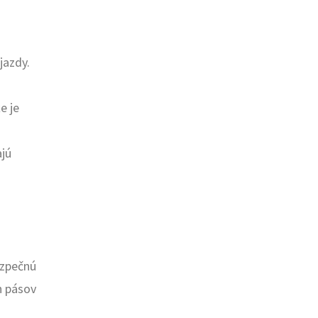
jazdy.
e je
ajú
ezpečnú
h pásov