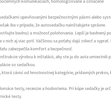
na pozemných komunikáciách, homologizované a označené
osedačkami upevňovanými bezpečnostnými pásmi alebo sy
šak iba v prípade, že autosedačku nainštalujete správne.
stňujte bavlnu) a možnosť polohovania. Lepší je bavlnený po
v nich aj viac potí. Väčšinou sa poťahy dajú zvliecť a vyprať
eťaťu zabezpečila komfort a bezpečnosť.
inštrukcie výrobcu k inštalácii, aby ste ju do auta umiestnili 
ulácie so sedačkou.
 ktorá závisí od hmotnostnej kategórie, prídavných prvkov, k
domáce testy, recenzie a hodnotenia. Pri kúpe sedačky je urč
mické testy.