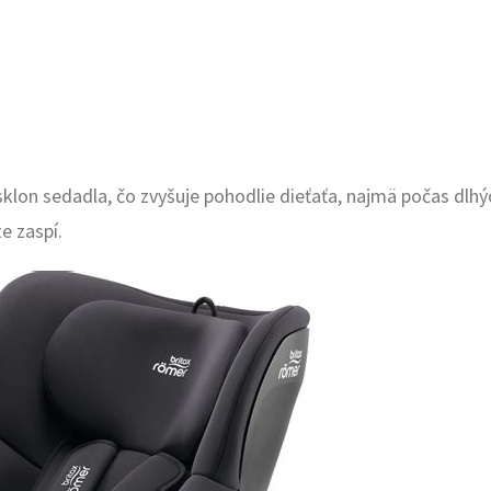
on sedadla, čo zvyšuje pohodlie dieťaťa, najmä počas dlhýc
e zaspí.