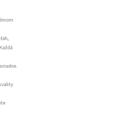
stémom
ťah,
. Každá
poriadne.
vality
ite