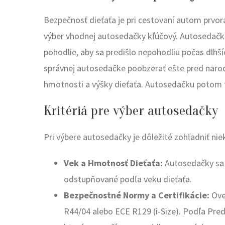
Bezpečnosť dieťaťa je pri cestovaní autom prvora
výber vhodnej autosedačky kľúčový. Autosedačk
pohodlie, aby sa predišlo nepohodliu počas dlhšíc
správnej autosedačke poobzerať ešte pred narod
hmotnosti a výšky dieťaťa. Autosedačku potom t
Kritériá pre výber autosedačky
Pri výbere autosedačky je dôležité zohľadniť ni
Vek a Hmotnosť Dieťaťa:
Autosedačky sa d
odstupňované podľa veku dieťaťa.
Bezpečnostné Normy a Certifikácie:
Ove
R44/04 alebo ECE R129 (i-Size). Podľa Pred