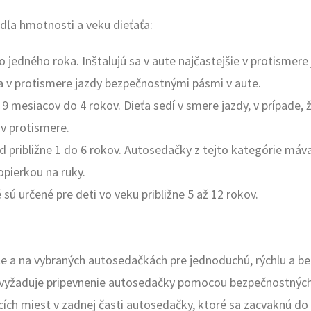
dľa hmotnosti a veku dieťaťa:
 jedného roka. Inštalujú sa v aute najčastejšie v protismere 
a v protismere jazdy bezpečnostnými pásmi v aute.
9 mesiacov do 4 rokov. Dieťa sedí v smere jazdy, v prípade, ž
 v protismere.
d približne 1 do 6 rokov. Autosedačky z tejto kategórie máv
opierkou na ruky.
ú určené pre deti vo veku približne 5 až 12 rokov.
le a na vybraných autosedačkách pre jednoduchú, rýchlu a b
nevyžaduje pripevnenie autosedačky pomocou bezpečnostnýc
ích miest v zadnej časti autosedačky, ktoré sa zacvaknú do