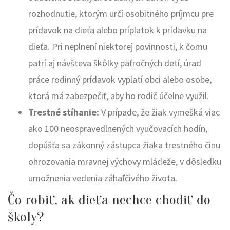
rozhodnutie, ktorým určí osobitného príjmcu pre
prídavok na dieťa alebo príplatok k prídavku na
dieťa. Pri neplnení niektorej povinnosti, k čomu
patrí aj návšteva škôlky päťročných detí, úrad
práce rodinný prídavok vyplatí obci alebo osobe,
ktorá má zabezpečiť, aby ho rodič účelne využil.
Trestné stíhanie:
V prípade, že žiak vymešká viac
ako 100 neospravedlnených vyučovacích hodín,
dopúšťa sa zákonný zástupca žiaka trestného činu
ohrozovania mravnej výchovy mládeže, v dôsledku
umožnenia vedenia záhaľčivého života.
Čo robiť, ak dieťa nechce chodiť do
školy?