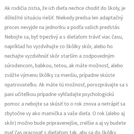
Ak rodičia zistia, že ich dieťa nechce chodiť do školy, je
dôležité situáciu riešiť. Niekedy predsa len adaptačný
proces nevyjde na jednotku a podľa vašich predstáv.
Nebojte sa, byť trpezlivý a s dieťaťom tráviť viac času,
napríklad ho vyzdvihujte zo škôlky skôr, alebo ho
nechajte vyzdvihnúť skôr starším a zodpovedným
súrodencom, babkou, tetou, ak máte možnosť, alebo
zvážte výmenu škôlky za menšiu, prípadne skúste
opatrovateľku. Ak máte tú možnosť, porozprávajte sa s
pani učiteľkou prípadne vyhľadajte psychologickú
pomoc a nebojte sa skúsiť to o rok znova a netrápiť sa
zbytočne vy ako mamička a vaše dieťa. O rok (alebo aj
skôr) možno bude pripravenejšie, zrelšie a aj vy budete
mať čas pracovať s dieťaťom tak, aby sa do škôlky