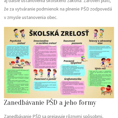
aj ďalšie ustanovenia školského zákona. Zároveň platí,
že za vytváranie podmienok na plnenie PŠD zodpovedá
v zmysle ustanovenia obec.
Zanedbávanie PŠD a jeho formy
Zanedbávanie PŠD sa prejavuje rôznymi spôsobmi,