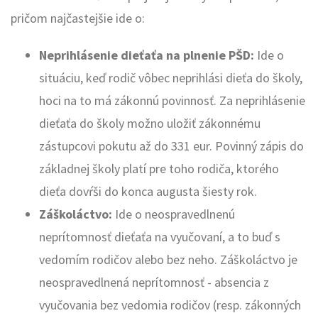
pričom najčastejšie ide o:
Neprihlásenie dieťaťa na plnenie PŠD:
Ide o
situáciu, keď rodič vôbec neprihlási dieťa do školy,
hoci na to má zákonnú povinnosť. Za neprihlásenie
dieťaťa do školy možno uložiť zákonnému
zástupcovi pokutu až do 331 eur. Povinný zápis do
základnej školy platí pre toho rodiča, ktorého
dieťa dovŕši do konca augusta šiesty rok.
Záškoláctvo:
Ide o neospravedlnenú
neprítomnosť dieťaťa na vyučovaní, a to buď s
vedomím rodičov alebo bez neho. Záškoláctvo je
neospravedlnená neprítomnosť - absencia z
vyučovania bez vedomia rodičov (resp. zákonných