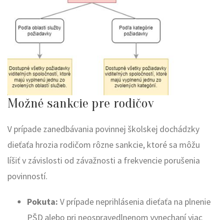
Možné sankcie pre rodičov
V prípade zanedbávania povinnej školskej dochádzky
dieťaťa hrozia rodičom rôzne sankcie, ktoré sa môžu
líšiť v závislosti od závažnosti a frekvencie porušenia
povinností.
Pokuta:
V prípade neprihlásenia dieťaťa na plnenie
PŠD alebo pri neospravedlnenom vynechaní viac