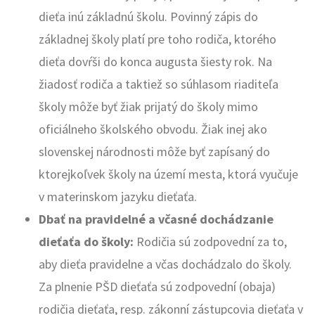
dieťa inú základnú školu. Povinný zápis do
základnej školy platí pre toho rodiča, ktorého
dieťa dovŕši do konca augusta šiesty rok. Na
žiadosť rodiča a taktiež so súhlasom riaditeľa
školy môže byť žiak prijatý do školy mimo
oficiálneho školského obvodu. Žiak inej ako
slovenskej národnosti môže byť zapísaný do
ktorejkoľvek školy na území mesta, ktorá vyučuje
v materinskom jazyku dieťaťa.
Dbať na pravidelné a včasné dochádzanie
dieťaťa do školy:
Rodičia sú zodpovední za to,
aby dieťa pravidelne a včas dochádzalo do školy.
Za plnenie PŠD dieťaťa sú zodpovední (obaja)
rodičia dieťaťa, resp. zákonní zástupcovia dieťaťa v