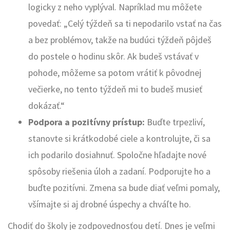
logicky z neho vyplýval. Napríklad mu môžete
povedať: „Celý týždeň sa ti nepodarilo vstať na čas
a bez problémov, takže na budúci týždeň pôjdeš
do postele o hodinu skôr. Ak budeš vstávať v
pohode, môžeme sa potom vrátiť k pôvodnej
večierke, no tento týždeň mi to budeš musieť
dokázať.“
Podpora a pozitívny prístup:
Buďte trpezliví,
stanovte si krátkodobé ciele a kontrolujte, či sa
ich podarilo dosiahnuť. Spoločne hľadajte nové
spôsoby riešenia úloh a zadaní. Podporujte ho a
buďte pozitívni. Zmena sa bude diať veľmi pomaly,
všímajte si aj drobné úspechy a chváľte ho.
Chodiť do školy je zodpovednosťou detí. Dnes je veľmi