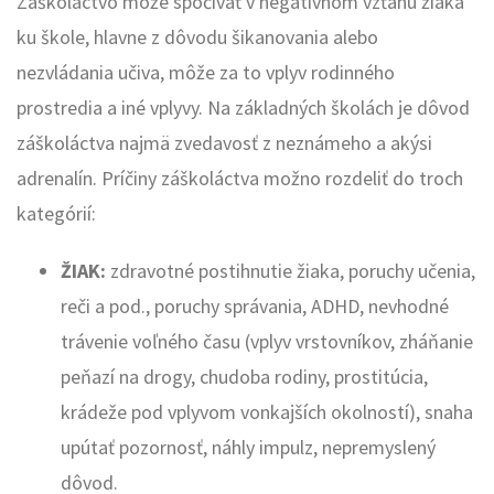
Záškoláctvo môže spočívať v negatívnom vzťahu žiaka
ku škole, hlavne z dôvodu šikanovania alebo
nezvládania učiva, môže za to vplyv rodinného
prostredia a iné vplyvy. Na základných školách je dôvod
záškoláctva najmä zvedavosť z neznámeho a akýsi
adrenalín. Príčiny záškoláctva možno rozdeliť do troch
kategórií:
ŽIAK:
zdravotné postihnutie žiaka, poruchy učenia,
reči a pod., poruchy správania, ADHD, nevhodné
trávenie voľného času (vplyv vrstovníkov, zháňanie
peňazí na drogy, chudoba rodiny, prostitúcia,
krádeže pod vplyvom vonkajších okolností), snaha
upútať pozornosť, náhly impulz, nepremyslený
dôvod.