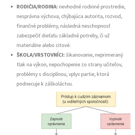
RODIČIA/RODINA:
nevhodné rodinné prostredie,
nesprávna výchova, chýbajúca autorita, rozvod,
finančné problémy, následná neschopnosť
zabezpečiť dieťaťu základné potreby, či už
materiálne alebo citové.
ŠKOLA/VRSTOVNÍCI:
šikanovanie, neprimeraný
tlak na výkon, nepochopenie zo strany učiteľov,
problémy s disciplínou, vplyv partie, ktorá
podnecuje k záškoláctvu.