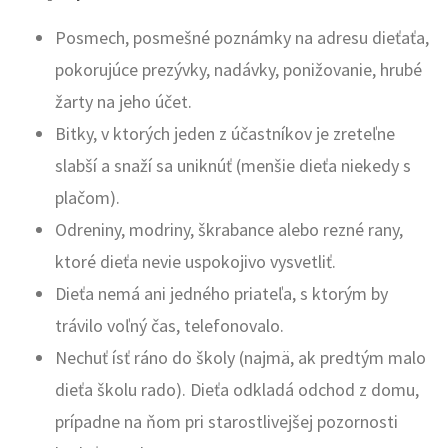
Posmech, posmešné poznámky na adresu dieťaťa,
pokorujúce prezývky, nadávky, ponižovanie, hrubé
žarty na jeho účet.
Bitky, v ktorých jeden z účastníkov je zreteľne
slabší a snaží sa uniknúť (menšie dieťa niekedy s
plačom).
Odreniny, modriny, škrabance alebo rezné rany,
ktoré dieťa nevie uspokojivo vysvetliť.
Dieťa nemá ani jedného priateľa, s ktorým by
trávilo voľný čas, telefonovalo.
Nechuť ísť ráno do školy (najmä, ak predtým malo
dieťa školu rado). Dieťa odkladá odchod z domu,
prípadne na ňom pri starostlivejšej pozornosti