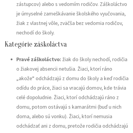
zástupcov) alebo s vedomím rodičov. Záškoláctvo
je úmyselné zameškávanie školského vyučovania,
žiak z vlastnej vôle, zväčša bez vedomia rodičov,
nechodí do školy.
Kategórie záškoláctva
Pravé záškoláctvo:
žiak do školy nechodí, rodičia
o žiakovej absencii netušia. Žiaci, ktorí ráno
„akože“ odchádzajú z domu do školy a keď rodičia
odídu do práce, žiaci sa vracajú domov, kde trávia
celé dopoludnie. Žiaci, ktorí odchádzajú ráno z
domu, potom ostávajú s kamarátmi (buď u nich
doma, alebo sú vonku). Žiaci, ktorí nemusia
odchádzať ani z domu, pretože rodičia odchádzajú