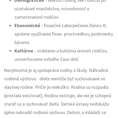
Demografické
- veľkosť rodiny, vek rodičov pri
uzatváraní manželstva, rozvodovosť a
zamestnanosť rodičov
Ekonomické
- finančné zabezpečenie členov R,
správne využívanie finan. prostriedkov, podmienky
bývania
Kultúrne
- vzdelanie a kultúrna úroveň rodičov,
usmerňovanie voľného času detí.
Nevyhnutná je aj spolupráca rodiny a školy. Náhradná
rodinná výchova - dieťa nemôže byť vychovávané vo
vlastnej rodine. Príčin je niekoľko: Rodina sa rozpadla
(prestala existovať), Rodina existuje, ale nie je schopná
starať sa a vychovávať dieťa. Detské ústavy nedokážu
úplne nahradiť rodinnú výchovu. Deťom a mládeži sa