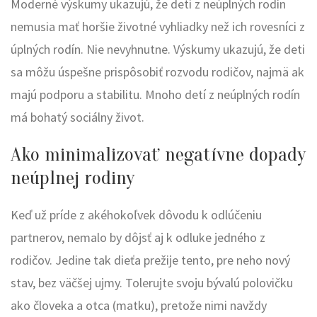
Moderné výskumy ukazujú, že deti z neúplných rodín
nemusia mať horšie životné vyhliadky než ich rovesníci z
úplných rodín. Nie nevyhnutne. Výskumy ukazujú, že deti
sa môžu úspešne prispôsobiť rozvodu rodičov, najmä ak
majú podporu a stabilitu. Mnoho detí z neúplných rodín
má bohatý sociálny život.
Ako minimalizovať negatívne dopady
neúplnej rodiny
Keď už príde z akéhokoľvek dôvodu k odlúčeniu
partnerov, nemalo by dôjsť aj k odluke jedného z
rodičov. Jedine tak dieťa prežije tento, pre neho nový
stav, bez väčšej ujmy. Tolerujte svoju bývalú polovičku
ako človeka a otca (matku), pretože nimi navždy