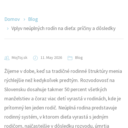
Domov
Blog
Vplyv neúplných rodín na dieťa: príčiny a dôsledky
MojToj.sk
11. May 2026
Blog
Žijeme v dobe, keď sa tradičné rodinné štruktúry menia
rýchlejšie než kedykoľvek predtým. Rozvodovosť na
Slovensku dosahuje takmer 50 percent všetkých
manželstiev a čoraz viac detí vyrastá v rodinách, kde je
prítomný len jeden rodič. Neúplná rodina predstavuje
rodinný systém, v ktorom dieťa vyrastá s jedným
rodičom, najčastejšie v dôsledku rozvodu, úmrtia