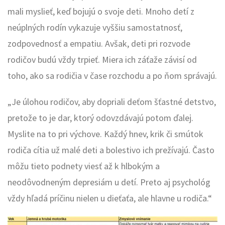
mali myslieť, keď bojujú o svoje deti. Mnoho detí z
neúplných rodín vykazuje vyššiu samostatnosť,
zodpovednosť a empatiu. Avšak, deti pri rozvode
rodičov budú vždy trpieť. Miera ich záťaže závisí od
toho, ako sa rodičia v čase rozchodu a po ňom správajú.
„Je úlohou rodičov, aby dopriali deťom šťastné detstvo,
pretože to je dar, ktorý odovzdávajú potom ďalej.
Myslite na to pri výchove. Každý hnev, krik či smútok
rodiča cítia už malé deti a bolestivo ich prežívajú. Často
môžu tieto podnety viesť až k hlbokým a
neodôvodneným depresiám u detí. Preto aj psychológ
vždy hľadá príčinu nielen u dieťaťa, ale hlavne u rodiča.“