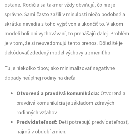
ostane. Rodičia sa takmer vždy obviňujú, čo nie je
správne. Sami často zažili v minulosti niečo podobné a
skrátka nevedia z toho vyjsť von a ukončiť to. V akom
modeli boli oni vychovávaní, to prenášajú ďalej. Problém
je v tom, že si neuvedomujú tento prenos. Dôležité je
dekódovať zdedený model výchovy a zmeniť ho.
Tu je niekoľko tipov, ako minimalizovať negatívne
dopady neúplnej rodiny na dieťa:
Otvorená a pravdivá komunikácia:
Otvorená a
pravdivá komunikácia je základom zdravých
rodinných vzťahov.
Predvídateľnosť:
Deti potrebujú predvídateľnosť,
najmä v období zmien.