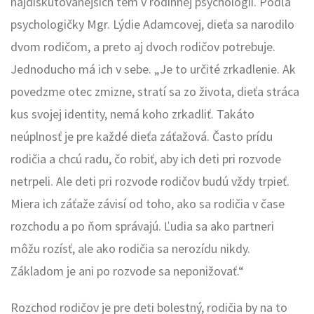
najdiskutovanejších tém v rodinnej psychológii. Podľa
psychologičky Mgr. Lýdie Adamcovej, dieťa sa narodilo
dvom rodičom, a preto aj dvoch rodičov potrebuje.
Jednoducho má ich v sebe. „Je to určité zrkadlenie. Ak
povedzme otec zmizne, stratí sa zo života, dieťa stráca
kus svojej identity, nemá koho zrkadliť. Takáto
neúplnosť je pre každé dieťa záťažová. Často prídu
rodičia a chcú radu, čo robiť, aby ich deti pri rozvode
netrpeli. Ale deti pri rozvode rodičov budú vždy trpieť.
Miera ich záťaže závisí od toho, ako sa rodičia v čase
rozchodu a po ňom správajú. Ľudia sa ako partneri
môžu rozísť, ale ako rodičia sa nerozídu nikdy.
Základom je ani po rozvode sa neponižovať.“
Rozchod rodičov je pre deti bolestný, rodičia by na to