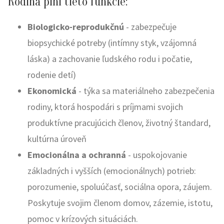
Rodina plní tieto funkcie:
Biologicko-reprodukčnú
- zabezpečuje
biopsychické potreby (intímny styk, vzájomná
láska) a zachovanie ľudského rodu i počatie,
rodenie detí)
Ekonomická
- týka sa materiálneho zabezpečenia
rodiny, ktorá hospodári s príjmami svojich
produktívne pracujúcich členov, životný štandard,
kultúrna úroveň
Emocionálna a ochranná
- uspokojovanie
základných i vyšších (emocionálnych) potrieb:
porozumenie, spoluúčasť, sociálna opora, záujem.
Poskytuje svojim členom domov, zázemie, istotu,
pomoc v krízových situáciách.