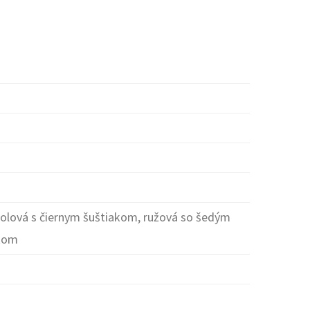
tolová s čiernym šuštiakom, ružová so šedým
akom