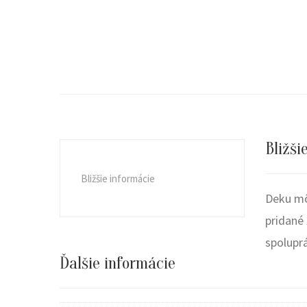
Bližši
Bližšie informácie
Deku môž
pridané 
spoluprá
Ďalšie informácie