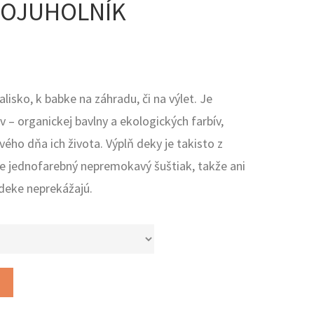
TROJUHOLNÍK
lisko, k babke na záhradu, či na výlet. Je
 – organickej bavlny a ekologických farbív,
ého dňa ich života. Výplň deky je takisto z
je jednofarebný nepremokavý šuštiak, takže ani
 deke neprekážajú.