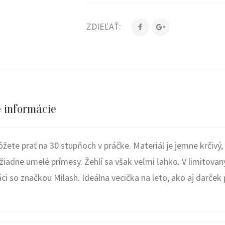
ZDIEĽAŤ:
e informácie
ete prať na 30 stupňoch v práčke. Materiál je jemne krčivý,
žiadne umelé prímesy. Žehlí sa však veľmi ľahko. V limitovan
ci so značkou Milash. Ideálna vecička na leto, ako aj darček