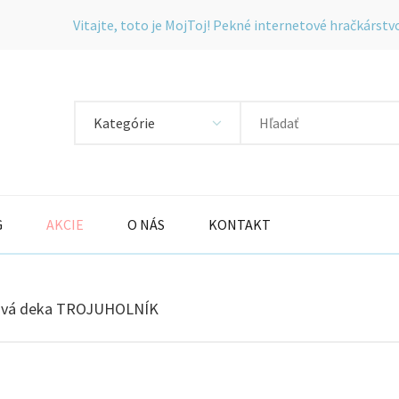
Vitajte, toto je MojToj! Pekné internetové hračkárstv
Kategórie
G
AKCIE
O NÁS
KONTAKT
ová deka TROJUHOLNÍK