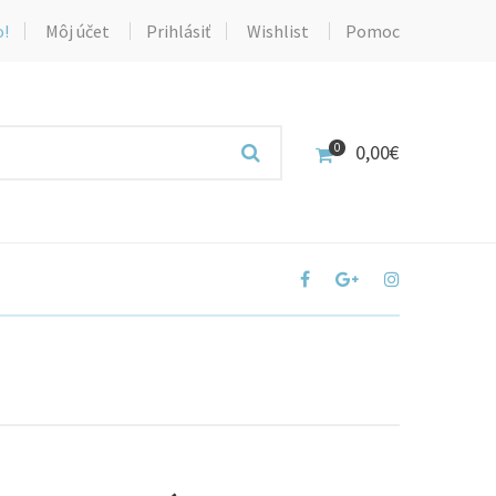
o!
Môj účet
Prihlásiť
Wishlist
Pomoc
0,00
€
0