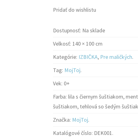
Pridať do wishlistu
Dostupnosť:
Na sklade
Velkosť:
140 × 100 cm
Kategórie:
IZBIČKA
,
Pre maličkých
.
Tag:
MojToj
.
Vek:
0+
Farba:
lila s čiernym šuštiakom, men
šuštiakom, tehlová so šedým šušti
Značka:
MojToj
.
Katalógové číslo:
DEK001
.