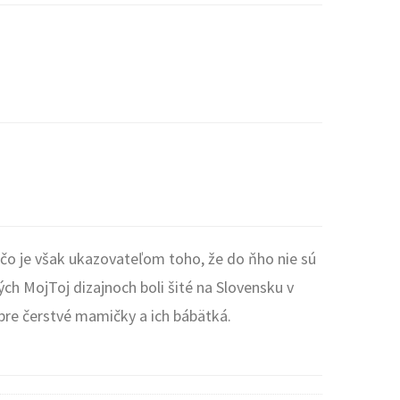
 čo je však ukazovateľom toho, že do ňho nie sú
ých MojToj dizajnoch boli šité na Slovensku v
 pre čerstvé mamičky a ich bábätká.